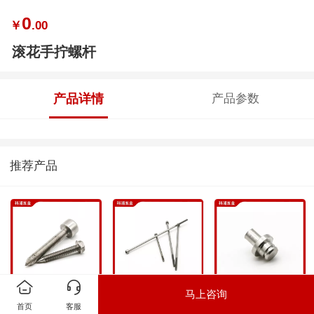
0
￥
.00
滚花手拧螺杆
产品详情
产品参数
推荐产品
马上咨询
尖尾机丝螺丝
圆柱头内六角长螺
车槽台阶铆钉
首页
客服