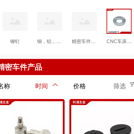
铆钉
铜，铝，不锈钢螺丝
精密车件产品
CNC车床精密产品
精密车件产品
名称
时间
价格
筛选